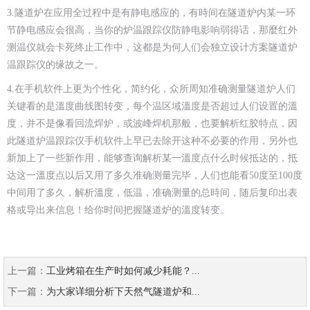
3.隧道炉在应用全过程中是有静电感应的，有時间在隧道炉内某一环
节静电感应会很高，当你的炉温跟踪仪防静电影响弱得话，那麼红外
测温仪就会卡死终止工作中，这都是为何人们会独立设计方案隧道炉
温跟踪仪的缘故之一。
4.在手机软件上更为个性化，简约化，众所周知准确测量隧道炉人们
关键看的是溫度曲线图转变，每个温区域溫度是否超过人们设置的溫
度，并不是像看回流焊炉，或波峰焊机那般，也要解析红胶特点，因
此隧道炉温跟踪仪手机软件上早已去除开这种不必要的作用，另外也
新加上了一些新作用，能够查询解析某一溫度点什么时候抵达的，抵
达这一溫度点以后又用了多久准确测量完毕，人们也能看50度至100度
中间用了多久，解析溫度，低温，准确测量的总時间，随后复印出表
格或导出来信息！给你时间把握隧道炉的溫度转变。
上一篇：
工业烤箱在生产时如何减少耗能？...
下一篇：
为大家详细分析下天然气隧道炉和...