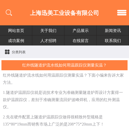
上海迅美工业设备有限公司
网站首页
关于我们
产品展示
新闻资讯
成功案例
人才招聘
在线留言
联系我们
分类列表
红外线隧道炉流水线如何用温跟踪仪测量实温？
红外线隧道炉流水线如何用温跟踪仪测量实温？下面小编来告诉大家
方法。
1.隧道炉温跟踪仪就是说技术专业为准确测量隧道炉而设计方案得一
款炉温跟踪仪，差别于准确测量流回炉波峰焊机，应用的红外测温
仪。
2.先在硬件配置上隧道炉温跟踪仪做得很精致外型规格是
135*80*19mm而销售市场上广泛的是208*75*20mm上下！