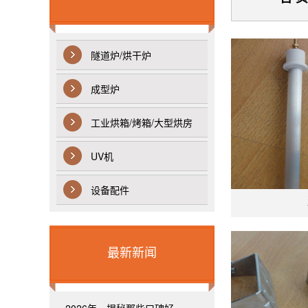
隧道炉/烘干炉
成型炉
工业烘箱/烤箱/大型烘房
UV机
设备配件
最新新闻