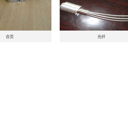
合页
光纤