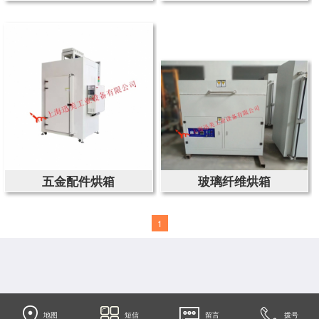
五金配件烘箱
玻璃纤维烘箱
1
地图
短信
留言
拨号