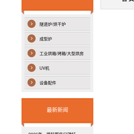
隧道炉/烘干炉
成型炉
工业烘箱/烤箱/大型烘房
UV机
设备配件
最新新闻